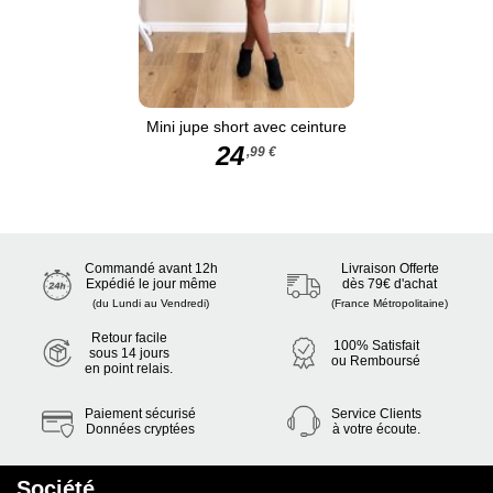
Mini jupe short avec ceinture
24
,99 €
Commandé avant 12h
Livraison Offerte
Expédié le jour même
dès 79€ d'achat
(du Lundi au Vendredi)
(France Métropolitaine)
Retour facile
100% Satisfait
sous 14 jours
ou Remboursé
en point relais.
Paiement sécurisé
Service Clients
Données cryptées
à votre écoute.
Société