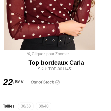
Cliquez pour Zoomer
Top bordeaux Carla
SKU: TOP-0011451
22
,99 €
Out of Stock
Tailles
36/38
38/40