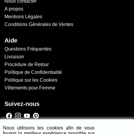
Nous contacter
A propos
Mentions Légales
Conditions Générales de Ventes
Aide
Questions Fréquentes
Livraison
Procédure de Retour
Politique de Confidentialité
Politique sur les Cookies
Vêtements pour Femme
Suivez-nous
Nous utilisons les cookies afin de vous
Newsletter
fournir la meilleur expérience possible sur