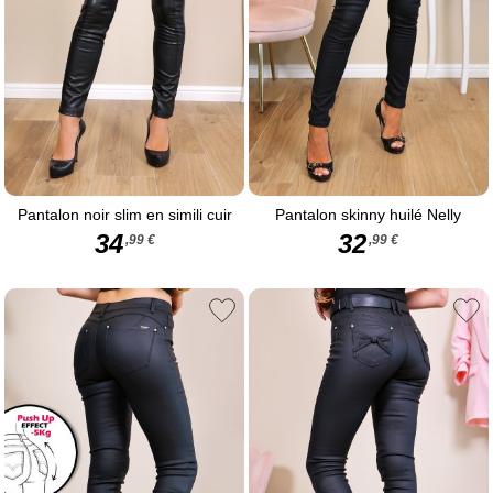
fois élégante et audacieuse. Plus accessible et plus confortable que
le cuir véritable, il existe en coupe slim, taille haute ou encore en
version évasée pour s’adapter à toutes les silhouettes. Une pièce
mode pour toutes les occasions Que vous choisissiez un jean huilé
noir ou un pantalon simili cuir taille haute, ces modèles se portent
aussi bien en journée avec un pull oversize qu’en soirée avec un
blazer élégant. Véritables alliés mode, ils apportent immédiatement
une touche sophistiquée et tendance à vos tenues.
Pantalon noir slim en simili cuir
Pantalon skinny huilé Nelly
34
32
,99 €
,99 €