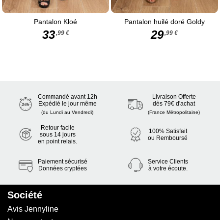
Pantalon Kloé
Pantalon huilé doré Goldy
33
29
,99 €
,99 €
Commandé avant 12h
Livraison Offerte
Expédié le jour même
dès 79€ d'achat
(du Lundi au Vendredi)
(France Métropolitaine)
Retour facile
100% Satisfait
sous 14 jours
ou Remboursé
en point relais.
Paiement sécurisé
Service Clients
Données cryptées
à votre écoute.
Société
Avis Jennyline