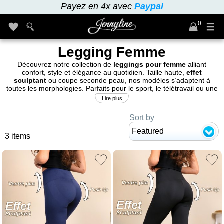
Payez en 4x avec
Paypal
0
Legging Femme
Découvrez notre collection de
leggings pour femme
alliant
confort, style et élégance au quotidien. Taille haute,
effet
sculptant
ou coupe seconde peau, nos modèles s’adaptent à
toutes les morphologies. Parfaits pour le sport, le télétravail ou une
tenue décontractée chic, ces leggings mettent en valeur la
Lire plus
silhouette sans compromis sur le confort. Craquez pour un legging
femme tendance, pensé pour bouger avec vous et sublimer vos
Sort by
courbes jour après jour.
Featured
3 items