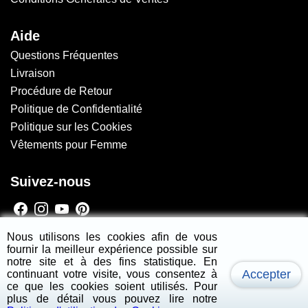
Aide
Questions Fréquentes
Livraison
Procédure de Retour
Politique de Confidentialité
Politique sur les Cookies
Vêtements pour Femme
Suivez-nous
Newsletter
Nous utilisons les cookies afin de vous
fournir la meilleur expérience possible sur
s'inscrire
notre site et à des fins statistique. En
Accepter
continuant votre visite, vous consentez à
ce que les cookies soient utilisés. Pour
Copyright
2026 - Jennyline - All Rights Reserved.
plus de détail vous pouvez lire notre