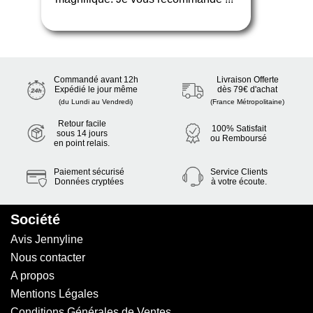
Commandé avant 12h
Livraison Offerte
Expédié le jour même
dès 79€ d'achat
(du Lundi au Vendredi)
(France Métropolitaine)
Retour facile
100% Satisfait
sous 14 jours
ou Remboursé
en point relais.
Paiement sécurisé
Service Clients
Données cryptées
à votre écoute.
Société
Avis Jennyline
Nous contacter
A propos
Mentions Légales
Conditions Générales de Ventes