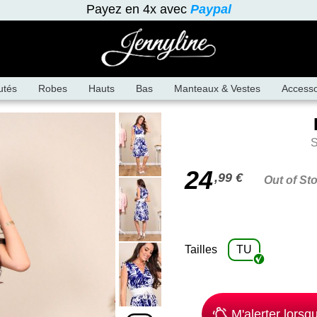
Payez en 4x avec
Paypal
utés
Robes
Hauts
Bas
Manteaux & Vestes
Accesso
24
,99 €
Out of St
Tailles
TU
M'alerter lorsqu