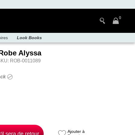
0
ires
Look Books
Robe Alyssa
SKU: ROB-0011089
ock
Ajouter à
'il sera de retour