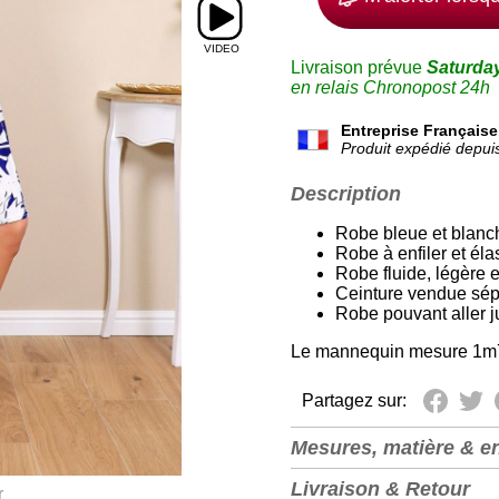
Livraison prévue
Saturda
en relais Chronopost 24h
Entreprise Française
Produit expédié depuis
Description
Robe bleue et blanc
Robe à enfiler et élas
Robe fluide, légère e
Ceinture vendue sé
Robe pouvant aller jus
Le mannequin mesure 1m7
Partagez sur:
Mesures, matière & en
Livraison & Retour
r
Longueur depuis
95