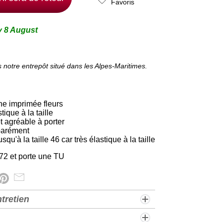
Favoris
y 8 August
 notre entrepôt situé dans les Alpes-Maritimes.
he imprimée fleurs
tique à la taille
t agréable à porter
parément
qu'à la taille 46 car très élastique à la taille
2 et porte une TU
tretien
cm environ