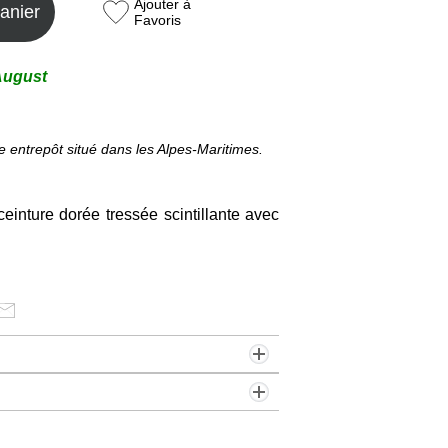
Ajouter à
anier
Favoris
August
e entrepôt situé dans les Alpes-Maritimes.
ceinture dorée tressée scintillante avec
€. Offert dès 79€ d’achats (48/72h)
cile :
7,99€. (48/72h)