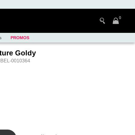
0
s
PROMOS
ture Goldy
 BEL-0010364