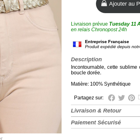
Ajouter au P
Livraison prévue
Tuesday 11 
en relais Chronopost 24h
Entreprise Française
Produit expédié depuis notr
Description
Incontournable, cette sublime 
boucle dorée.
Matière: 100% Synthétique
Partagez sur:
Livraison & Retour
Paiement Sécurisé
En point Relais 2Shop
: 4,99
En Colissimo livraison à domi
er