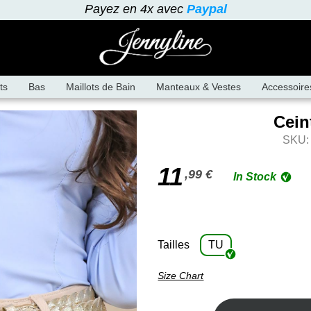
Payez en 4x avec
Paypal
ts
Bas
Maillots de Bain
Manteaux & Vestes
Accessoire
Cein
SKU:
11
,99 €
In Stock
Tailles
TU
Size Chart